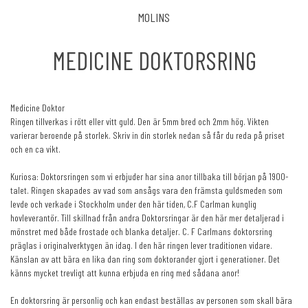
MOLINS
MEDICINE DOKTORSRING
Medicine Doktor
Ringen tillverkas i rött eller vitt guld. Den är 5mm bred och 2mm hög. Vikten
varierar beroende på storlek. Skriv in din storlek nedan så får du reda på priset
och en ca vikt.
Kuriosa: Doktorsringen som vi erbjuder har sina anor tillbaka till början på 1900-
talet. Ringen skapades av vad som ansågs vara den främsta guldsmeden som
levde och verkade i Stockholm under den här tiden, C.F Carlman kunglig
hovleverantör. Till skillnad från andra Doktorsringar är den här mer detaljerad i
mönstret med både frostade och blanka detaljer. C. F Carlmans doktorsring
präglas i originalverktygen än idag. I den här ringen lever traditionen vidare.
Känslan av att bära en lika dan ring som doktorander gjort i generationer. Det
känns mycket trevligt att kunna erbjuda en ring med sådana anor!
En doktorsring är personlig och kan endast beställas av personen som skall bära