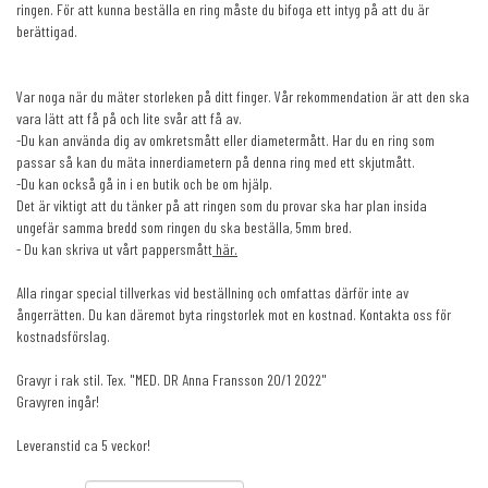
ringen. För att kunna beställa en ring måste du bifoga ett intyg på att du är
berättigad.
Var noga när du mäter storleken på ditt finger. Vår rekommendation är att den ska
vara lätt att få på och lite svår att få av.
-Du kan använda dig av omkretsmått eller diametermått. Har du en ring som
passar så kan du mäta innerdiametern på denna ring med ett skjutmått.
-Du kan också gå in i en butik och be om hjälp.
Det är viktigt att du tänker på att ringen som du provar ska har plan insida
ungefär samma bredd som ringen du ska beställa, 5mm bred.
- Du kan skriva ut vårt pappersmått
här.
Alla ringar special tillverkas vid beställning och omfattas därför inte av
ångerrätten. Du kan däremot byta ringstorlek mot en kostnad. Kontakta oss för
kostnadsförslag.
Gravyr i rak stil. Tex. "MED. DR Anna Fransson 20/1 2022"
Gravyren ingår!
Leveranstid ca 5 veckor!