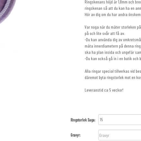
Ringskenans höjd är 1,8mm och bre
ringskenan så att du kan ha en ann
Hör av dig om du har andra önskem
Var noga när du mäter storleken på 
på och lite svår att få av.
-Du kan använda dig av omkretsmåt
mäta innerdiametern på denna ring m
ska ha plan insida och ungefär sa
-Du kan också gå in i en butik och 
Alla ringar special tillverkas vid b
däremot byta ringstorlek mot en ko
Leveranstid ca 5 veckor!
Ringstorlek Saga
Gravyr: