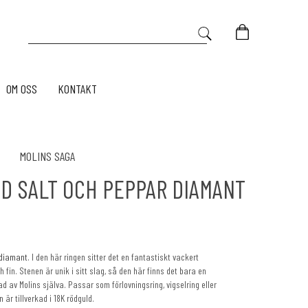
OM OSS
KONTAKT
MOLINS SAGA
D SALT OCH PEPPAR DIAMANT
 diamant
. I den här ringen sitter det en fantastiskt vackert
fin. Stenen är unik i sitt slag, så den här finns det bara en
d av Molins själva. Passar som förlovningsring, vigselring eller
 är tillverkad i 18K rödguld.