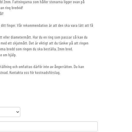
dd 2mm. Fattningarna som håller stenarna ligger ovan på
an ring bredvid!
ål!
ditt finger. Vår rekommendation är att den ska vara lätt att få
t eller diametermått. Har du en ring som passar så kan du
ed ett skjutmått. Det är viktigt att du tänker på att ringen
mma bredd som ringen du ska beställa, 2mm bred.
be om hjälp.
eställning och omfattas därför inte av ångerrätten. Du kan
stnad. Kontakta oss för kostnadsförslag.